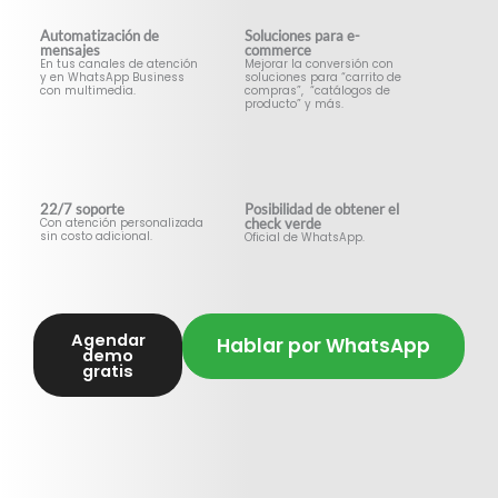
Automatización de
Soluciones para e-
mensajes
commerce
En tus canales de atención
Mejorar la conversión con
y en WhatsApp Business
soluciones para “carrito de
con multimedia.
compras”, “catálogos de
producto” y más.
22/7 soporte
Posibilidad de obtener el
check verde
Con atención personalizada
sin costo adicional.
Oficial de WhatsApp.
Agendar
Hablar por WhatsApp
demo
gratis