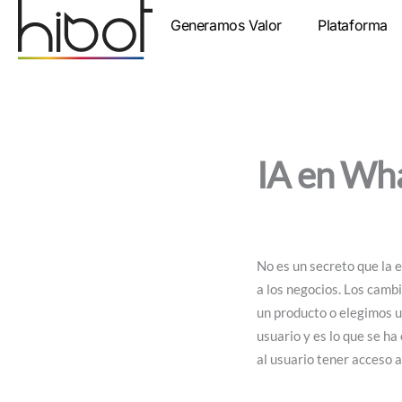
Ir
Generamos Valor
Plataforma
al
contenido
IA en Wh
No es un secreto que la 
a los negocios. Los cam
un producto o elegimos un
usuario y es lo que se h
al usuario tener acceso a