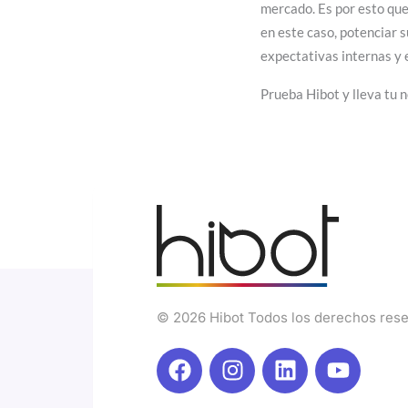
mercado. Es por esto que
en este caso, potenciar 
expectativas internas y
Prueba Hibot y lleva tu 
© 2026 Hibot Todos los derechos res
F
I
L
Y
a
n
i
o
c
s
n
u