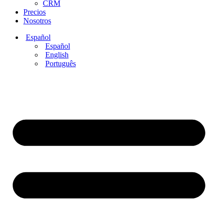
CRM
Precios
Nosotros
Español
Español
English
Português