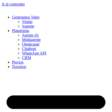
Ir al contenido
Generamos Valor
Ventas
Soporte
Plataforma
Agente IA
Multiagente
Omnicanal
Chatbots
WhatsApp API
CRM
Precios
Nosotros