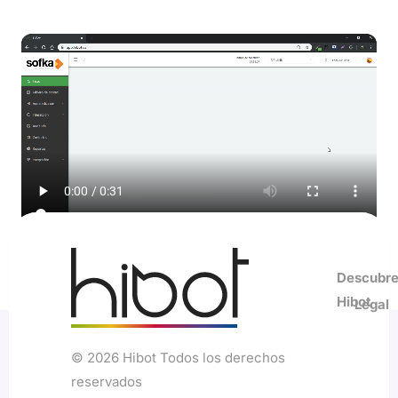
Descubr
Hibot
Legal
© 2026 Hibot Todos los derechos
Centro
Polí
Ayuda
reservados
de