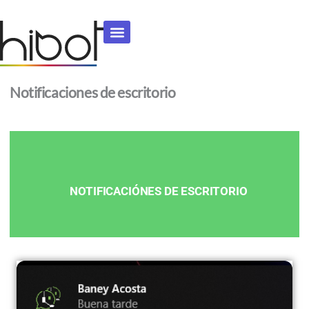
Ir
al
contenido
Notificaciones de escritorio
NOTIFICACIÓNES DE ESCRITORIO