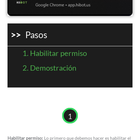
>>
Pasos
Habilitar permiso
Demostración
1
Habilitar permiso:
Lo primero que debemos hacer es habilitar el