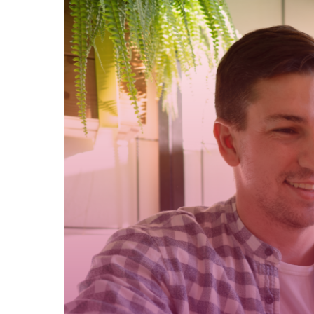
Fazer
Backup
do
WhatsApp
no
PC
(Guia
Completa
e
Atualizada)