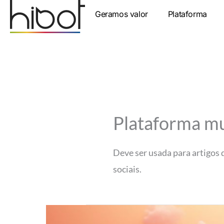
Ir
Geramos valor
Plataforma
para
o
conteúdo
Plataforma m
Deve ser usada para artigos
sociais.
7