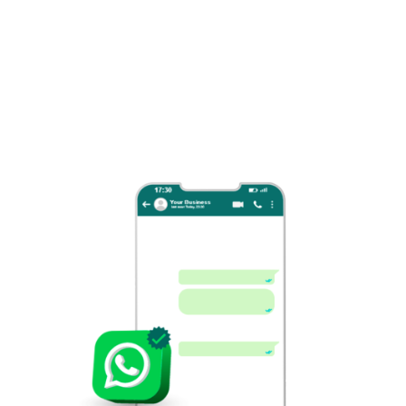
¿Cómo integrar
el API
de Whatsapp de mi
oficial
empresa?