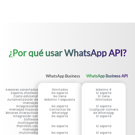
¿Por qué usar WhatsApp API?
WhatsApp Business
WhatsApp Business API
Asesores conectados
Ilimitados
Máximo 4
Soporta chatbots
No soporta
Sí soporta
Costo adicional
No tiene
Sí tiene
Automatización de
Máximo 1 respuesta
Ilimitadas
mensajes
Integraciones
No soporta
Sí soporta
mensajes masivos
Contactos de
Cualquier número
Botones interactivos
WhatsApp
de WhatsApp
Integración con
No soporta
Sí soporta
Software
multiagente
Plantillas con
No soporta
Sí soporta
mensajes
multimedia
No soporta
Sí soporta