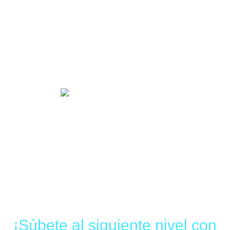
Experiencias únicas
Experiencias que conectan
Aumenta tus
posibilidades
de vender más
¡Súbete al siguiente nivel
con