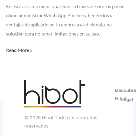
En este artículo mencionaremos a través de ciertos pasos
cómo administrar WhatsApp Business, beneficios y
ventajas de aplicarlo en tu empresa y adicional, una
solución para no tener limitaciones en su uso.
Read More »
1
2
3
Next
→
Descubr
Hibot
Legal
© 2026 Hibot Todos los derechos
Centro
Polí
Ayuda
reservados
de
Dat