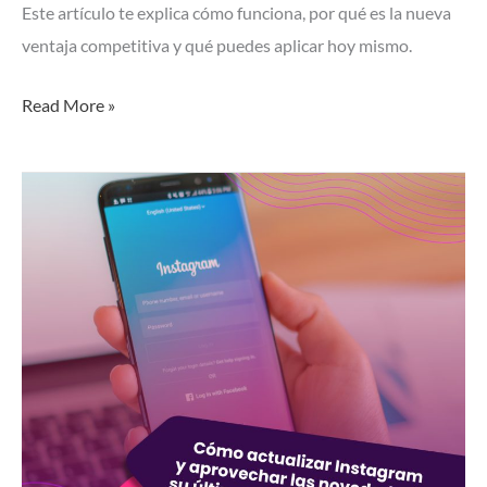
Este artículo te explica cómo funciona, por qué es la nueva
ventaja competitiva y qué puedes aplicar hoy mismo.
Read More »
Cómo
actualizar
Instagram
y
aprovechar
las
novedades
de
su
última