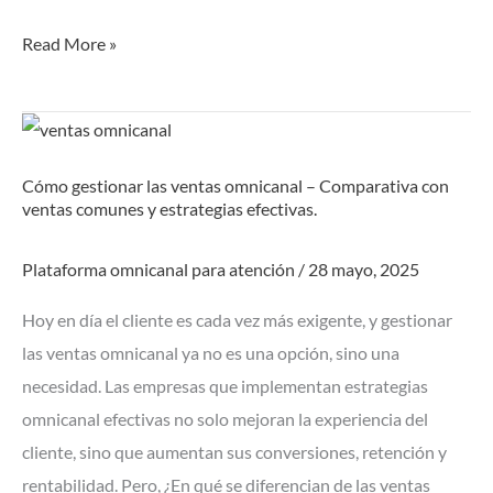
Read More »
Cómo
gestionar
Cómo gestionar las ventas omnicanal – Comparativa con
las
ventas comunes y estrategias efectivas.
ventas
omnicanal
Plataforma omnicanal para atención
/
28 mayo, 2025
–
Hoy en día el cliente es cada vez más exigente, y gestionar
Comparativa
las ventas omnicanal ya no es una opción, sino una
con
necesidad. Las empresas que implementan estrategias
ventas
omnicanal efectivas no solo mejoran la experiencia del
comunes
cliente, sino que aumentan sus conversiones, retención y
y
rentabilidad. Pero, ¿En qué se diferencian de las ventas
estrategias