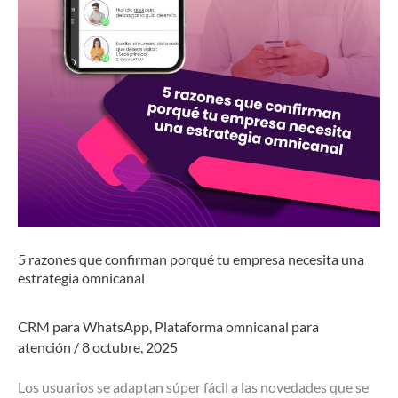
tu
empresa
necesita
una
estrategia
omnicanal
5 razones que confirman porqué tu empresa necesita una
estrategia omnicanal
CRM para WhatsApp
,
Plataforma omnicanal para
atención
/
8 octubre, 2025
Los usuarios se adaptan súper fácil a las novedades que se