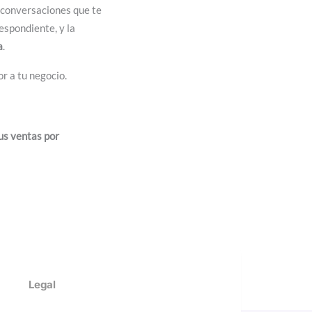
 conversaciones que te
espondiente, y la
a
.
or a tu negocio.
s ventas por
Legal