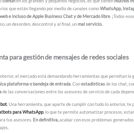
o
común
en los grandes y pequeños negocios, es que tienen
muchos me
uarios que están llegando por medio de canales como
WhatsApp, Insta
 web e incluso de Apple Business Chat y de Mercado libre
. ¡Todos eso
so, un desorden, descontrol y al final, un
mal servicio.
ta para gestión de mensajes de redes sociales
anterior, el mercado está demandando herramientas que permitan la 
ica plataforma o bandeja de entrada
. Con
estadísticas
de los chat, co
a
de las conversaciones entre los asesores de servicio de cada depe
ibot
.
Una herramienta, que aparte de cumplir con todo lo anterior, te 
atbots para WhatsApp
, lo que te permite automatizar procesos, esta
ara tus asesores.
En definitiva,
acabar con esos problemas generados po
ajes.