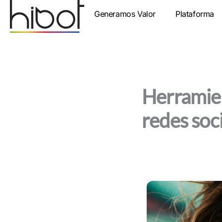
Ir
Generamos Valor
Plataforma
al
contenido
Herramien
redes soc