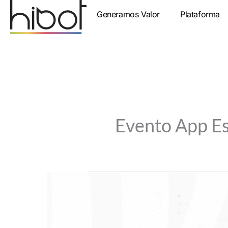
Ir
Generamos Valor
Plataforma
al
contenido
Evento App E
Gestionar
leads
por