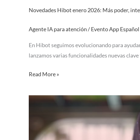
Novedades Hibot enero 2026: Más poder, intel
Agente IA para atención
/
Evento App Español
En Hibot seguimos evolucionando para ayudart
lanzamos varias funcionalidades nuevas clave 
Read More »
Hibot
da
un
gran